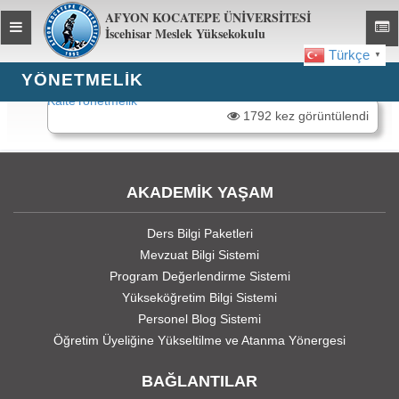
AFYON KOCATEPE ÜNİVERSİTESİ
Toggle
Toggl
İscehisar Meslek Yüksekokulu
global
global
Türkçe
▼
navigation
navig
YÖNETMELIK
KaiteYonetmelik
1792 kez görüntülendi
AKADEMİK YAŞAM
Ders Bilgi Paketleri
Mevzuat Bilgi Sistemi
Program Değerlendirme Sistemi
Yükseköğretim Bilgi Sistemi
Personel Blog Sistemi
Öğretim Üyeliğine Yükseltilme ve Atanma Yönergesi
BAĞLANTILAR