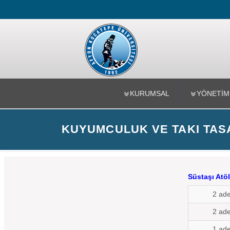
İscehisar M
KURUMSAL
YÖNETİM
KUYUMCULUK VE TAKI TAS
Süstaşı Atö
2 ade
2 ade
1 ade