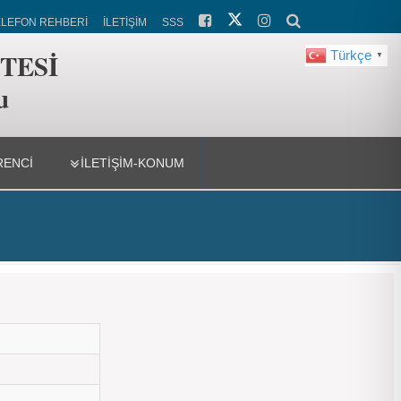
ELEFON REHBERİ
İLETİŞİM
SSS
TESİ
Türkçe
▼
u
ENCİ
İLETİŞİM-KONUM