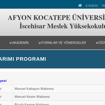
eslek Yüksekokulu
E-POSTA
T
AFYON KOCATEPE ÜNİVERSİ
İscehisar Meslek Yüksekokul
AKADEMİK
FORMLAR VE YÖNERGELER
ÖĞR
ARIMI PROGRAMI
lyesi
t
Manuel Kabaşon Makinesi
t
Manuel Kesim Makinesi
t
Büyük Kesme Makinesi