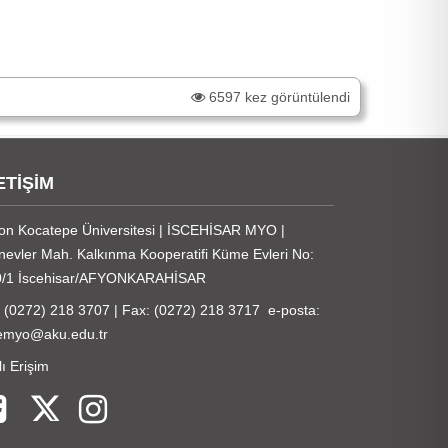
6597 kez görüntülendi
ETİŞİM
on Kocatepe Üniversitesi | İSCEHİSAR MYO |
inevler Mah. Kalkınma Kooperatifi Küme Evleri No:
0/1 İscehisar/AFYONKARAHİSAR
: (0272) 218 3707 | Fax: (0272) 218 3717 e-posta:
emyo@aku.edu.tr
lı Erişim