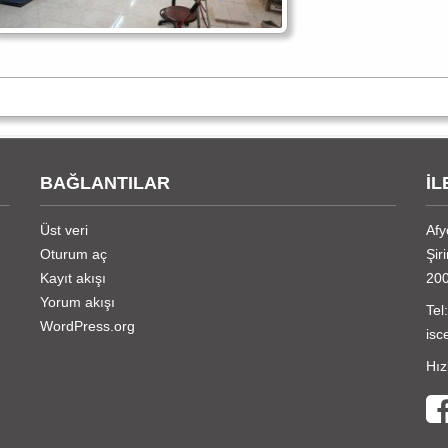
BAĞLANTILAR
İL
Üst veri
Afy
Oturum aç
Şir
Kayıt akışı
20
Yorum akışı
Tel
WordPress.org
isc
Hız