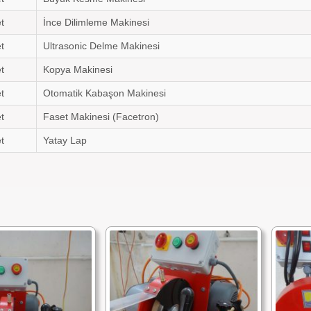
t
İnce Dilimleme Makinesi
t
Ultrasonic Delme Makinesi
t
Kopya Makinesi
t
Otomatik Kabaşon Makinesi
t
Faset Makinesi (Facetron)
t
Yatay Lap