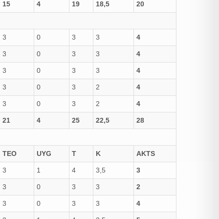
15
4
19
18,5
20
3
0
3
3
4
3
0
3
3
4
3
0
3
3
4
3
0
3
2
4
3
0
3
2
4
21
4
25
22,5
28
TEO
UYG
T
K
AKTS
3
1
4
3,5
3
3
0
3
3
2
3
0
3
3
4