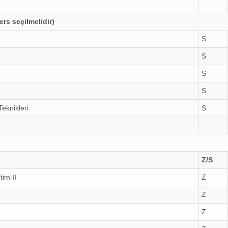
rs seçilmelidir)
S
S
S
S
eknikleri
S
Z/S
tim-II
Z
Z
Z