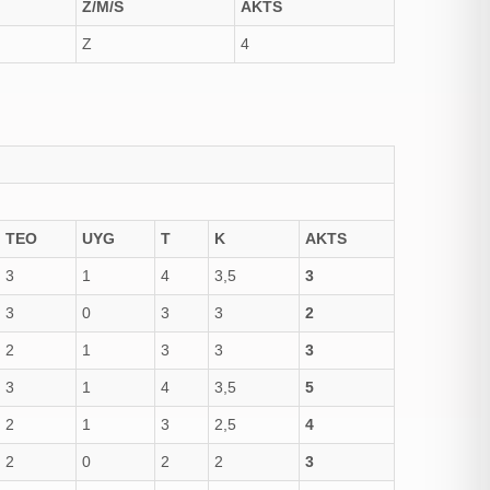
Z/M/S
AKTS
Z
4
TEO
UYG
T
K
AKTS
3
1
4
3,5
3
3
0
3
3
2
2
1
3
3
3
3
1
4
3,5
5
2
1
3
2,5
4
2
0
2
2
3