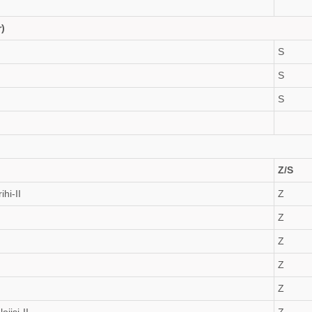
r)
S
S
S
Z/S
ihi-II
Z
Z
Z
Z
Z