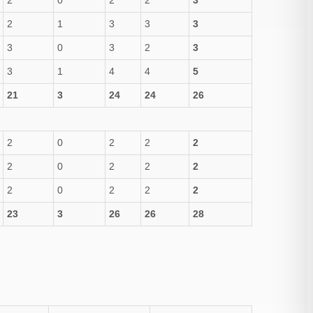
2
0
2
2
3
2
1
3
3
3
3
0
3
2
3
3
1
4
4
5
21
3
24
24
26
2
0
2
2
2
2
0
2
2
2
2
0
2
2
2
23
3
26
26
28