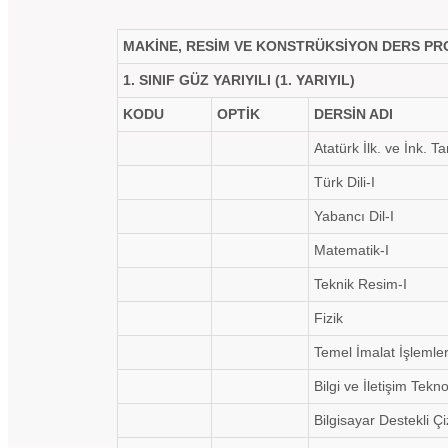
MAKİNE, RESİM VE KONSTRÜKSİYON DERS P
1. SINIF GÜZ YARIYILI (1. YARIYIL)
KODU
OPTİK
DERSİN ADI
Atatürk İlk. ve İnk. Tar
Türk Dili-I
Yabancı Dil-I
Matematik-I
Teknik Resim-I
Fizik
Temel İmalat İşlemler
Bilgi ve İletişim Teknol
Bilgisayar Destekli Çi