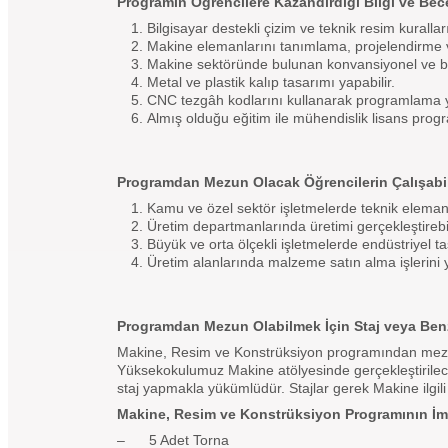
Programın Öğrencilere Kazandırdığı Bilgi ve Bece
Bilgisayar destekli çizim ve teknik resim kurall
Makine elemanlarını tanımlama, projelendirme ve
Makine sektöründe bulunan konvansiyonel ve bilg
Metal ve plastik kalıp tasarımı yapabilir.
CNC tezgâh kodlarını kullanarak programlama y
Almış olduğu eğitim ile mühendislik lisans progr
Programdan Mezun Olacak Öğrencilerin Çalışabil
Kamu ve özel sektör işletmelerde teknik eleman ol
Üretim departmanlarında üretimi gerçekleştirebili
Büyük ve orta ölçekli işletmelerde endüstriyel ta
Üretim alanlarında malzeme satın alma işlerini yü
Programdan Mezun Olabilmek İçin Staj veya Benzeri
Makine, Resim ve Konstrüksiyon programından mezun
Yüksekokulumuz Makine atölyesinde gerçekleştirilec
staj yapmakla yükümlüdür. Stajlar gerek Makine ilgili
Makine, Resim ve Konstrüksiyon Programının İm
– 5 Adet Torna