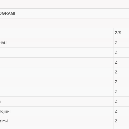
ROGRAMI
Z/S
ihi-I
Z
Z
Z
Z
Z
Z
i
Z
ojisi-I
Z
zim-I
Z