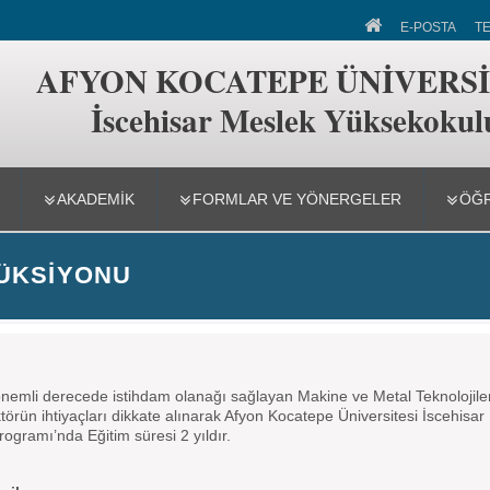
eslek Yüksekokulu
E-POSTA
T
AFYON KOCATEPE ÜNİVERSİ
İscehisar Meslek Yüksekokul
AKADEMİK
FORMLAR VE YÖNERGELER
ÖĞR
RÜKSIYONU
n önemli derecede istihdam olanağı sağlayan Makine ve Metal Teknoloji
törün ihtiyaçları dikkate alınarak Afyon Kocatepe Üniversitesi İscehisa
gramı’nda Eğitim süresi 2 yıldır.