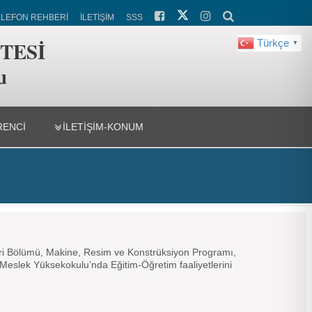
ELEFON REHBERİ
İLETİŞİM
SSS
TESİ
Türkçe
▼
u
ENCİ
İLETİŞİM-KONUM
leri Bölümü, Makine, Resim ve Konstrüksiyon Programı,
r Meslek Yüksekokulu’nda Eğitim-Öğretim faaliyetlerini