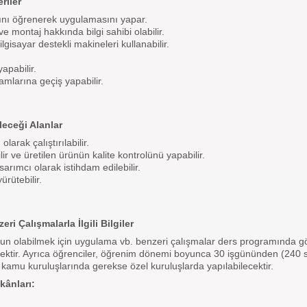
riler
arını öğrenerek uygulamasını yapar.
 montaj hakkında bilgi sahibi olabilir.
isayar destekli makineleri kullanabilir.
apabilir.
amlarına geçiş yapabilir.
eceği Alanlar
arak çalıştırılabilir.
r ve üretilen ürünün kalite kontrolünü yapabilir.
sarımcı olarak istihdam edilebilir.
rütebilir.
 Çalışmalarla İlgili Bilgiler
 olabilmek için uygulama vb. benzeri çalışmalar ders programında gös
ektir. Ayrıca öğrenciler, öğrenim dönemi boyunca 30 işgününden (240 
 kamu kuruluşlarında gerekse özel kuruluşlarda yapılabilecektir.
kânları: