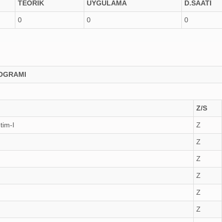
TEORİK
UYGULAMA
D.SAATİ
0
0
0
ROGRAMI
Z/S
tim-I
Z
Z
Z
Z
Z
Z