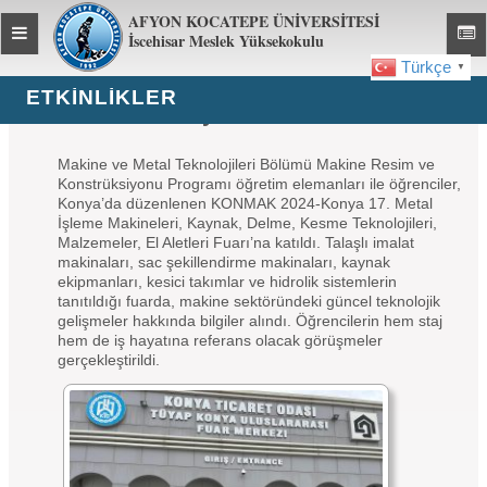
AFYON KOCATEPE ÜNİVERSİTESİ
Toggle
Toggl
İscehisar Meslek Yüksekokulu
global
global
Türkçe
▼
navigation
navig
ETKİNLİKLER
KONMAK Konya 2024 Fuarına Katıldık
Makine ve Metal Teknolojileri Bölümü Makine Resim ve
Konstrüksiyonu Programı öğretim elemanları ile öğrenciler,
Konya’da düzenlenen KONMAK 2024-Konya 17. Metal
İşleme Makineleri, Kaynak, Delme, Kesme Teknolojileri,
Malzemeler, El Aletleri Fuarı’na katıldı. Talaşlı imalat
makinaları, sac şekillendirme makinaları, kaynak
ekipmanları, kesici takımlar ve hidrolik sistemlerin
tanıtıldığı fuarda, makine sektöründeki güncel teknolojik
gelişmeler hakkında bilgiler alındı. Öğrencilerin hem staj
hem de iş hayatına referans olacak görüşmeler
gerçekleştirildi.